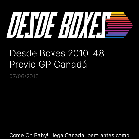
Saltar
al
contenido
Desde Boxes 2010-48.
Previo GP Canadá
07/06/2010
Come On Baby!, llega Canadá, pero antes como