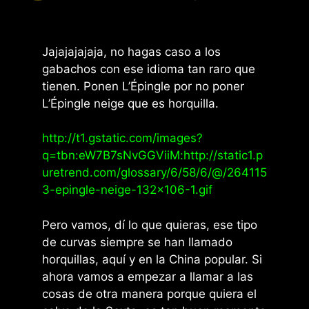
Jajajajajaja, no hagas caso a los
gabachos con ese idioma tan raro que
tienen. Ponen L’Épingle por no poner
L’Épingle neige que es horquilla.
http://t1.gstatic.com/images?
q=tbn:eW7B7sNvGGViiM:http://static1.p
uretrend.com/glossary/6/58/6/@/264115
3-epingle-neige-132×106-1.gif
Pero vamos, dí lo que quieras, ese tipo
de curvas siempre se han llamado
horquillas, aquí y en la China popular. Si
ahora vamos a empezar a llamar a las
cosas de otra manera porque quiera el