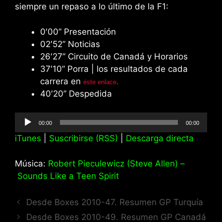
siempre un repaso a lo último de la F1:
0′00” Presentación
02′52” Noticias
26′27” Circuito de Canadá y Horarios
37′10” Porra | los resultados de cada
carrera en
.
éste enlace
40′20” Despedida
Reproductor
00:00
00:00
de
iTunes
|
Suscribirse (RSS)
|
Descarga directa
audio
Música:
Robert Pieculewicz (Steve Allen) –
Sounds Like a Teen Spirit
Desde Boxes 2010-47. Resumen GP Turquía
Desde Boxes 2010-49. Resumen GP Canadá