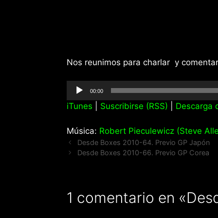
Nos reunimos para charlar y comentar 
Reproductor
00:00
de
iTunes
|
Suscribirse (RSS)
|
Descarga d
audio
Música:
Robert Pieculewicz (Steve Alle
Desde Boxes 2010-64. Previo GP Japón
Desde Boxes 2010-66. Previo GP Corea
1 comentario en «Des