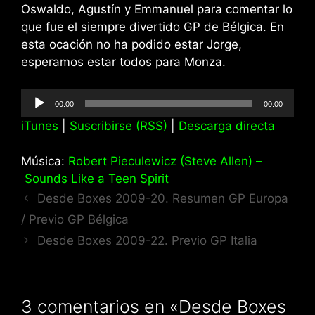
Oswaldo, Agustín y Emmanuel para comentar lo
que fue el siempre divertido GP de Bélgica. En
esta ocación no ha podido estar Jorge,
esperamos estar todos para Monza.
Reproductor
00:00
00:00
de
iTunes
|
Suscribirse (RSS)
|
Descarga directa
audio
Música:
Robert Pieculewicz (Steve Allen) –
Sounds Like a Teen Spirit
Desde Boxes 2009-20. Resumen GP Europa
/ Previo GP Bélgica
Desde Boxes 2009-22. Previo GP Italia
3 comentarios en «Desde Boxes