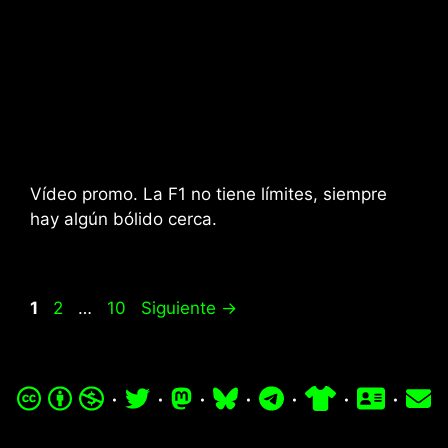
Vídeo promo. La F1 no tiene límites, siempre
hay algún bólido cerca.
Página
Página
Página
1
2
…
10
Siguiente
→
·
·
·
·
·
·
·