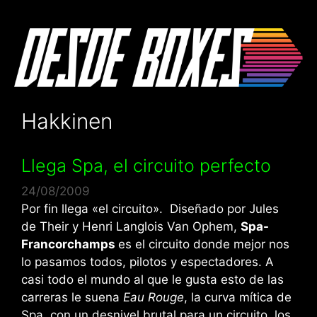
Saltar
al
contenido
Hakkinen
Llega Spa, el circuito perfecto
24/08/2009
Por fin llega «el circuito». Diseñado por Jules
de Their y Henri Langlois Van Ophem,
Spa-
Francorchamps
es el circuito donde mejor nos
lo pasamos todos, pilotos y espectadores. A
casi todo el mundo al que le gusta esto de las
carreras le suena
Eau Rouge
, la curva mítica de
Spa, con un desnivel brutal para un circuito, los