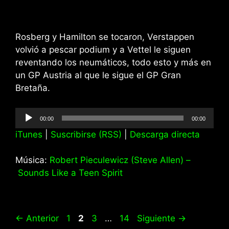
Rosberg y Hamilton se tocaron, Verstappen
volvió a pescar podium y a Vettel le siguen
reventando los neumáticos, todo esto y más en
un GP Austria al que le sigue el GP Gran
Bretaña.
Reproductor
00:00
00:00
de
iTunes
|
Suscribirse (RSS)
|
Descarga directa
audio
Música:
Robert Pieculewicz (Steve Allen) –
Sounds Like a Teen Spirit
Página
Página
Página
Página
←
Anterior
1
2
3
…
14
Siguiente
→