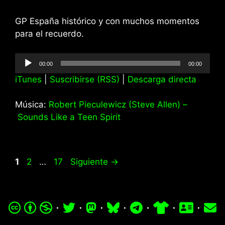
GP España histórico y con muchos momentos
para el recuerdo.
Reproductor
00:00
00:00
de
iTunes
|
Suscribirse (RSS)
|
Descarga directa
audio
Música:
Robert Pieculewicz (Steve Allen) –
Sounds Like a Teen Spirit
Página
Página
Página
1
2
…
17
Siguiente
→
·
·
·
·
·
·
·