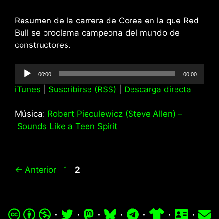
Resumen de la carrera de Corea en la que Red
Bull se proclama campeona del mundo de
constructores.
Reproductor
00:00
00:00
de
iTunes
|
Suscribirse (RSS)
|
Descarga directa
audio
Música:
Robert Pieculewicz (Steve Allen) –
Sounds Like a Teen Spirit
Página
Página
←
Anterior
1
2
·
·
·
·
·
·
·