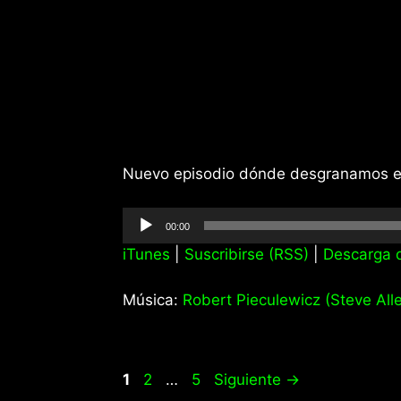
Nuevo episodio dónde desgranamos el 
Reproductor
00:00
de
iTunes
|
Suscribirse (RSS)
|
Descarga d
audio
Música:
Robert Pieculewicz (Steve Alle
Página
Página
Página
1
2
…
5
Siguiente
→