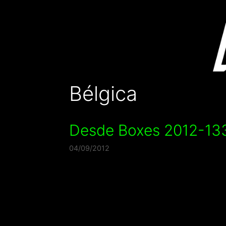
Saltar
al
contenido
Bélgica
Desde Boxes 2012-133.
04/09/2012