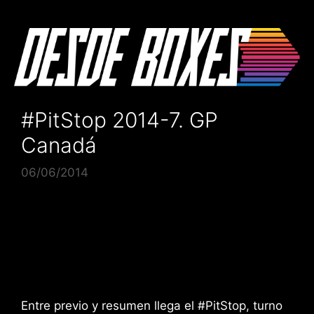
Saltar
al
contenido
#PitStop 2014-7. GP
Canadá
06/06/2014
Entre previo y resumen llega el #PitStop, turno