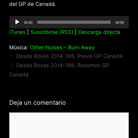
del GP de Canadá.
Reproductor
00:00
00:00
de
iTunes
|
Suscribirse (RSS)
|
Descarga directa
audio
Música:
Other Noises – Burn Away
Desde Boxes 2014-195. Previo GP Canadá
Desde Boxes 2014-196. Resumen GP
Canadá
Deja un comentario
Comentario