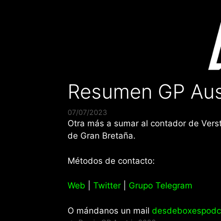
Saltar
al
contenido
Resumen GP Aust
07/07/2023
Otra más a sumar al contador de Versta
de Gran Bretaña.
Métodos de contacto:
Web
|
Twitter
|
Grupo Telegram
O mándanos un mail
desdeboxespodc