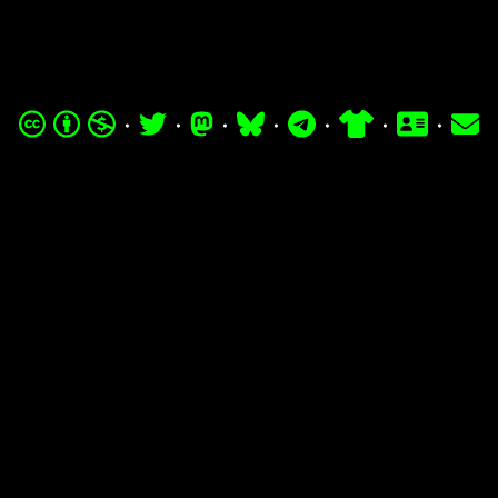
·
·
·
·
·
·
·