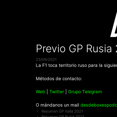
Saltar
al
contenido
Previo GP Rusia
23/09/2021
La F1 toca territorio ruso para la sigu
Métodos de contacto:
Web
|
Twitter
|
Grupo Telegram
O mándanos un mail
desdeboxespodc
Resumen GP Italia 2021
Resumen GP Rusia 2021