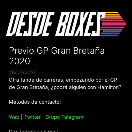
Saltar
al
contenido
Previo GP Gran Bretaña
2020
28/07/2020
Otra tanda de carreras, empezando por el GP
de Gran Bretaña, ¿podrá alguien con Hamilton?
Métodos de contacto:
Web
|
Twitter
|
Grupo Telegram
O mándanos un mail