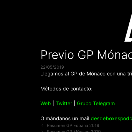
Saltar
al
contenido
Previo GP Móna
22/05/2019
Llegamos al GP de Mónaco con una tris
Métodos de contacto:
Web
|
Twitter
|
Grupo Telegram
O mándanos un mail
desdeboxespodc
Resumen GP España 2019
Resumen GP Mónaco 2019