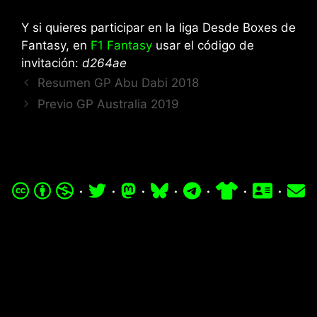
Y si quieres participar en la liga Desde Boxes de
Fantasy, en
F1 Fantasy
usar el código de
invitación:
d264ae
Resumen GP Abu Dabi 2018
Previo GP Australia 2019
·
·
·
·
·
·
·