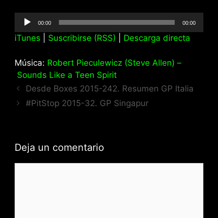
Reproductor
00:00
00:00
de
iTunes
|
Suscribirse (RSS)
|
Descarga directa
audio
Música:
Robert Pieculewicz (Steve Allen) –
Sounds Like a Teen Spirit
Desde Boxes 2015-242. Resumen GP Italia
#PitStop 2015-32. GP Singapur
Deja un comentario
Comentario