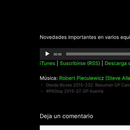
Novedades importantes en varios equip
Reproductor
00:00
de
iTunes
|
Suscribirse (RSS)
|
Descarga d
audio
Música:
Robert Pieculewicz (Steve Alle
Desde Boxes 2015-232. Resumen GP Can
#PitStop 2015-27. GP Austria
Deja un comentario
Comentario