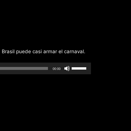
 Brasil puede casi armar el carnaval.
Utiliza
00:00
las
teclas
de
flecha
arriba/abajo
para
aumentar
o