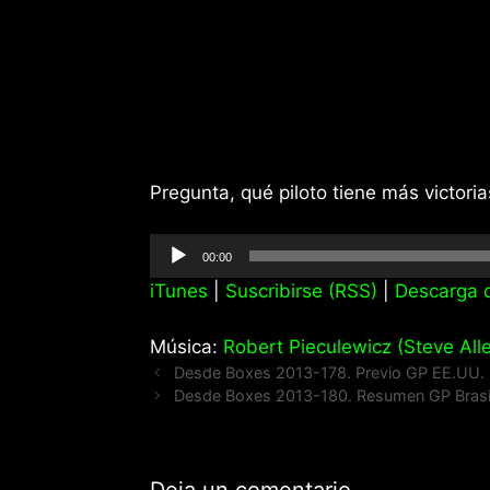
Pregunta, qué piloto tiene más victoria
Reproductor
00:00
de
iTunes
|
Suscribirse (RSS)
|
Descarga d
audio
Música:
Robert Pieculewicz (Steve Alle
Desde Boxes 2013-178. Previo GP EE.UU.
Desde Boxes 2013-180. Resumen GP Brasi
Deja un comentario