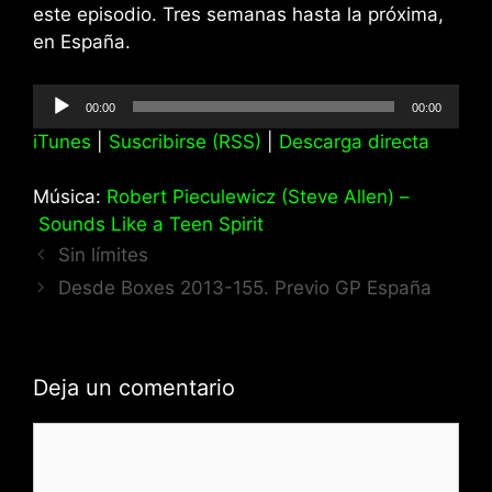
este episodio. Tres semanas hasta la próxima,
en España.
Reproductor
00:00
00:00
de
iTunes
|
Suscribirse (RSS)
|
Descarga directa
audio
Música:
Robert Pieculewicz (Steve Allen) –
Sounds Like a Teen Spirit
Sin límites
Desde Boxes 2013-155. Previo GP España
Deja un comentario
Comentario