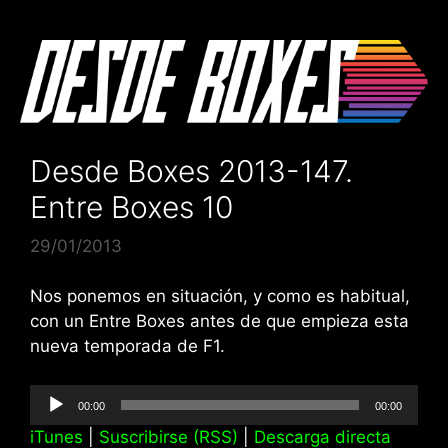
Saltar
al
contenido
Desde Boxes 2013-147.
Entre Boxes 10
29/01/2013
Nos ponemos en situación, y como es habitual,
con un Entre Boxes antes de que empieza esta
nueva temporada de F1.
Reproductor
00:00
00:00
de
iTunes
|
Suscribirse (RSS)
|
Descarga directa
audio