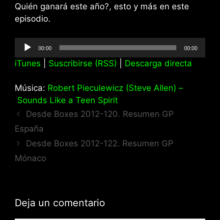
Quién ganará este año?, esto y más en este
episodio.
Reproductor
00:00
00:00
de
iTunes
|
Suscribirse (RSS)
|
Descarga directa
audio
Música:
Robert Pieculewicz (Steve Allen) –
Sounds Like a Teen Spirit
Desde Boxes 2012-120. Resumen GP
España
Desde Boxes 2012-122. Resumen GP
Mónaco
Deja un comentario