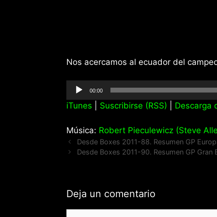
Nos acercamos al ecuador del campeo
Reproductor
00:00
de
iTunes
|
Suscribirse (RSS)
|
Descarga d
audio
Música:
Robert Pieculewicz (Steve Alle
Desde Boxes 2011-88. Resumen GP Europ
Desde Boxes 2011-90. Resumen GP Gran B
Deja un comentario
Comentario