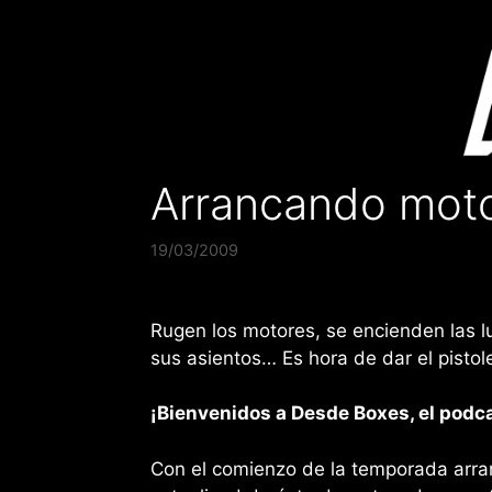
Saltar
al
contenido
Arrancando mot
19/03/2009
Rugen los motores, se encienden las lu
sus asientos… Es hora de dar el pisto
¡Bienvenidos a Desde Boxes, el podca
Con el comienzo de la temporada arran