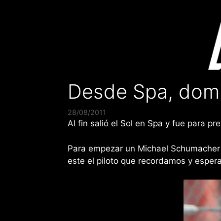
Saltar
al
contenido
Desde Spa, dom
28/08/2011
Al fin salió el Sol en Spa y fue para p
Para empezar un Michael Schumacher que
este el piloto que recordamos y esper